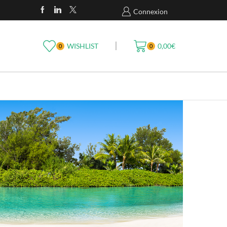
Livraison Gratuite En France À Partir De 49
Connexion
WISHLIST
0,00
€
0
0