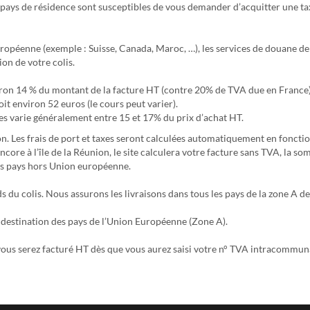
 pays de résidence sont susceptibles de vous demander d’acquitter une ta
ropéenne (exemple : Suisse, Canada, Maroc, …), les services de douane de
on de votre colis.
nviron 14 % du montant de la facture HT (contre 20% de TVA due en France
oit environ 52 euros (le cours peut varier).
es varie généralement entre 15 et 17% du prix d’achat HT.
n. Les frais de port et taxes seront calculées automatiquement en fonction
core à l’île de la Réunion, le site calculera votre facture sans TVA, la s
es pays hors Union européenne.
s du colis. Nous assurons les livraisons dans tous les pays de la zone A de
à destination des pays de l’Union Européenne (Zone A).
 vous serez facturé HT dès que vous aurez saisi votre n° TVA intracommun