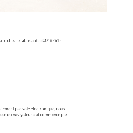
aire chez le fabricant : 80018261).
 paiement par voie électronique, nous
adresse du navigateur qui commence par