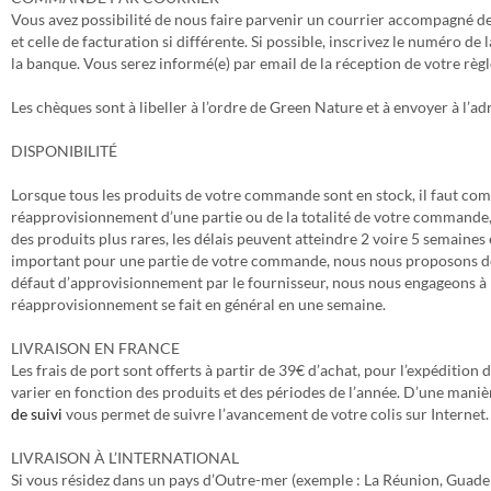
Vous avez possibilité de nous faire parvenir un courrier accompagné d
et celle de facturation si différente. Si possible, inscrivez le numéro
la banque. Vous serez informé(e) par email de la réception de votre règ
Les chèques sont à libeller à l’ordre de Green Nature et à envoyer à 
DISPONIBILITÉ
Lorsque tous les produits de votre commande sont en stock, il faut comp
réapprovisionnement d’une partie ou de la totalité de votre commande, 
des produits plus rares, les délais peuvent atteindre 2 voire 5 semaines
important pour une partie de votre commande, nous nous proposons de fra
défaut d’approvisionnement par le fournisseur, nous nous engageons à r
réapprovisionnement se fait en général en une semaine.
LIVRAISON EN FRANCE
Les frais de port sont offerts à partir de 39€ d’achat, pour l’expéditio
varier en fonction des produits et des périodes de l’année. D’une mani
de suivi
vous permet de suivre l’avancement de votre colis sur Internet.
LIVRAISON À L’INTERNATIONAL
Si vous résidez dans un pays d’Outre-mer (exemple : La Réunion, Guadelo