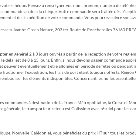
e votre chèque. Pensez à renseigner vos nom, prénom, numéro de téléphone
 de la commande au dos du chèque. Votre commande sera traitée dès réceptio
lement et de l’expédition de votre commande. Vous pourrez suivre son ava
l’adresse suivante: Green Nature, 303 ter Route de Roncherolles 76160 
ter en général 2 à 3 jours ouvrés à partir de la réception de votre règl
le délai est de 8 à 15 jours. Enfin, si nous devons passer commande aupr
 et peuvent éventuellement être allongés en période de fêtes ou pendant le
ctionner l’expédition, les frais de port étant toujours offerts. Region Ce
embourser les éléments indisponibles. Concernant les huiles essentielles
n des commandes à destination de la France Métropolitaine, la Corse et Mo
ère générale, le transporteur retenu est Colissimo avec n°suivi pour les 
upe, Nouvelle-Calédonie), vous bénéficiez du prix HT sur tous les produi